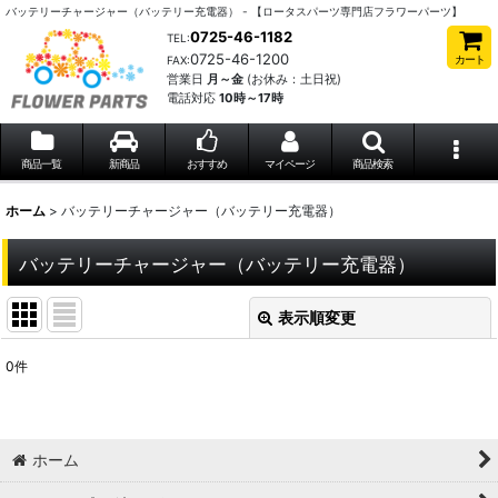
バッテリーチャージャー（バッテリー充電器） - 【ロータスパーツ専門店フラワーパーツ】
0725-46-1182
TEL:
0725-46-1200
カート
FAX:
営業日
月～金
(お休み：土日祝)
電話対応
10時～17時
商品一覧
新商品
おすすめ
マイページ
商品検索
ホーム
>
バッテリーチャージャー（バッテリー充電器）
バッテリーチャージャー（バッテリー充電器）
表示順変更
閉じる
0
件
表示数
:
並び順
:
ホーム