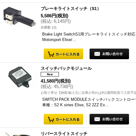
ブレーキライトスイッチ（S1）
5,586円
(税別)
(
税込
:
6,145円
)
在庫数 2点
Brake Light SwitchS1用ブレーキライトスイッチ対応：S1 Kse
Motorsport Elise/…
スイッチパックモジュール
41,580円
(税別)
(
税込
:
45,738円
)
お取り寄せ【納期:輸入元に在庫が有れば約2週間程度で入荷予
SWITCH PACK MODULEスイッチパックコントローラーモ
車種：S2 K siries Elise, S2 2ZZ Ex…
リバースライトスイッチ