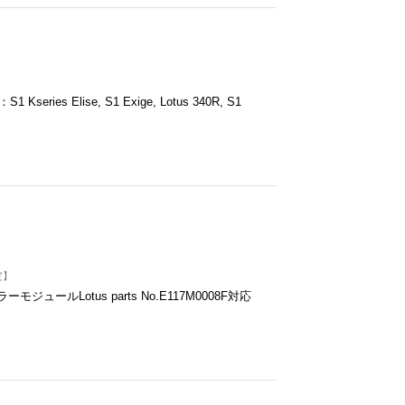
ries Elise, S1 Exige, Lotus 340R, S1
定】
ジュールLotus parts No.E117M0008F対応