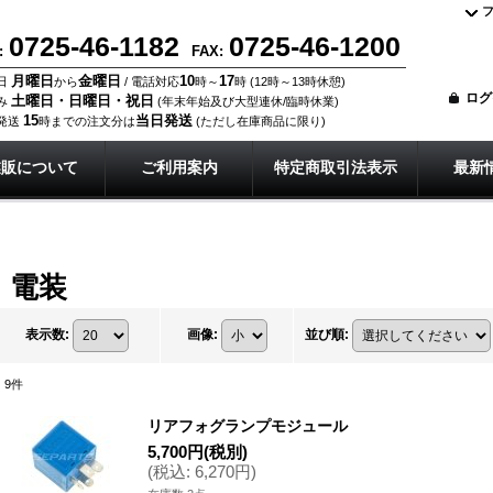
0725-46-1182
0725-46-1200
:
FAX:
月曜日
金曜日
10
17
日
から
/ 電話対応
時～
時 (12時～13時休憩)
ログ
土曜日・日曜日・祝日
み
(年末年始及び大型連休/臨時休業)
15
当日発送
発送
時までの注文分は
(ただし在庫商品に限り)
業販について
ご利用案内
特定商取引法表示
最新
電装
表示数
:
画像
:
並び順
:
9
件
リアフォグランプモジュール
5,700円
(税別)
(
税込
:
6,270円
)