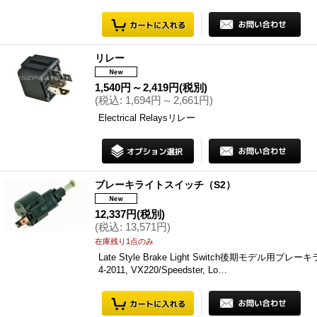
リレー
1,540円
～
2,419円
(税別)
(
税込
:
1,694円
～
2,661円
)
Electrical Relaysリレー
ブレーキライトスイッチ（S2）
12,337円
(税別)
(
税込
:
13,571円
)
在庫残り1点のみ
Late Style Brake Light Switch後期モデル用ブレー
4-2011, VX220/Speedster, Lo…