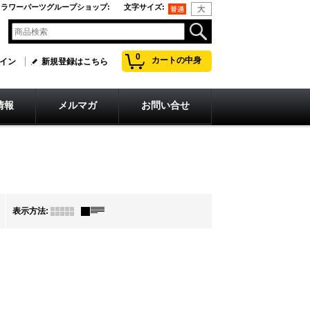
フラワーパーツグループショップ
:
文字サイズ
:
0
カートの中身
イン
新規登録はこちら
情報
メルマガ
お問い合せ
表示方法
: