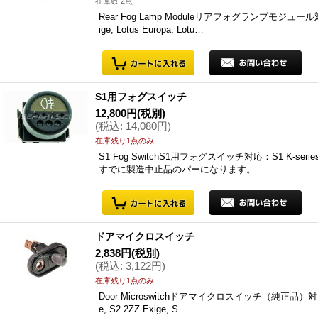
在庫数 2点
Rear Fog Lamp Moduleリアフォグランプモジュール対応：S1 K
ige, Lotus Europa, Lotu…
S1用フォグスイッチ
12,800円
(税別)
(
税込
:
14,080円
)
在庫残り1点のみ
S1 Fog SwitchS1用フォグスイッチ対応：S1 K-series
すでに製造中止品のパーになります。
ドアマイクロスイッチ
2,838円
(税別)
(
税込
:
3,122円
)
在庫残り1点のみ
Door Microswitchドアマイクロスイッチ（純正品）対応：S1 Kse
e, S2 2ZZ Exige, S…