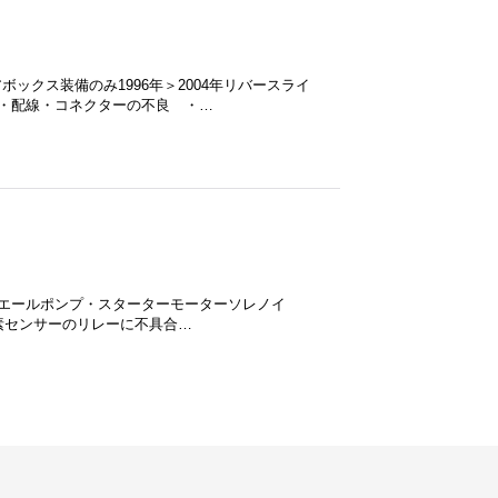
PG1ギアボックス装備のみ1996年＞2004年リバースライ
・配線・コネクターの不良 ・…
ユニットはフュエールポンプ・スターターモーターソレノイ
素センサーのリレーに不具合…