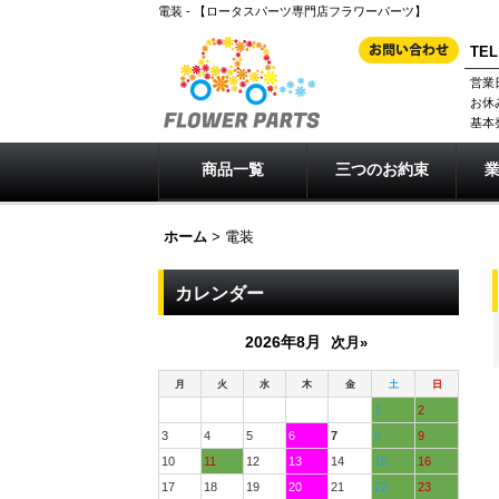
電装 - 【ロータスパーツ専門店フラワーパーツ】
TEL
営業
お休
基本
商品一覧
三つのお約束
ホーム
>
電装
カレンダー
2026年8月
次月»
月
火
水
木
金
土
日
1
2
3
4
5
6
7
8
9
10
11
12
13
14
15
16
17
18
19
20
21
22
23