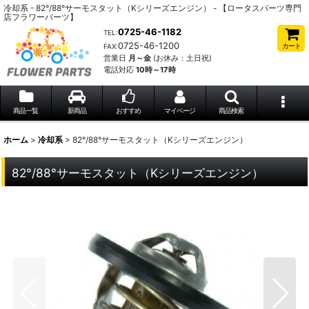
冷却系 - 82°/88°サーモスタット（Kシリーズエンジン） - 【ロータスパーツ専門
店フラワーパーツ】
0725-46-1182
TEL:
0725-46-1200
カート
FAX:
営業日
月～金
(お休み：土日祝)
電話対応
10時～17時
商品一覧
新商品
おすすめ
マイページ
商品検索
ホーム
>
冷却系
>
82°/88°サーモスタット（Kシリーズエンジン）
82°/88°サーモスタット（Kシリーズエンジン）