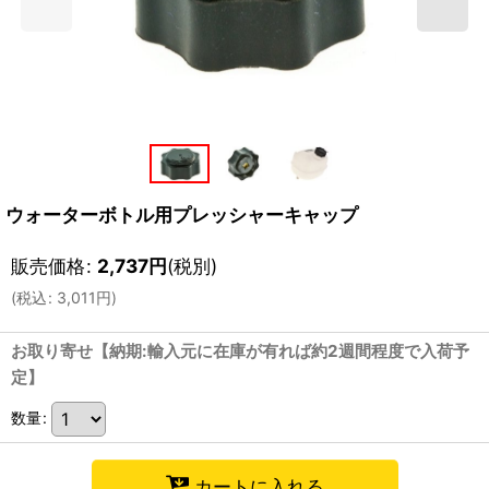
ウォーターボトル用プレッシャーキャップ
販売価格
:
2,737
円
(税別)
(
税込
:
3,011
円
)
お取り寄せ【納期:輸入元に在庫が有れば約2週間程度で入荷予
定】
数量
:
カートに入れる