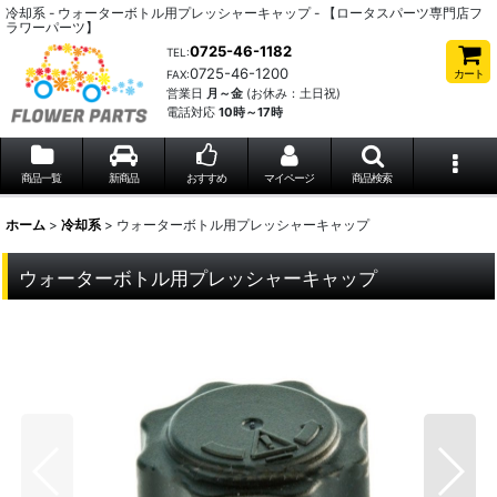
冷却系 - ウォーターボトル用プレッシャーキャップ - 【ロータスパーツ専門店フ
ラワーパーツ】
0725-46-1182
TEL:
0725-46-1200
カート
FAX:
営業日
月～金
(お休み：土日祝)
電話対応
10時～17時
商品一覧
新商品
おすすめ
マイページ
商品検索
ホーム
>
冷却系
>
ウォーターボトル用プレッシャーキャップ
ウォーターボトル用プレッシャーキャップ