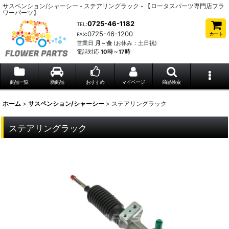
サスペンション/シャーシー - ステアリングラック - 【ロータスパーツ専門店フラ
ワーパーツ】
0725-46-1182
TEL:
0725-46-1200
カート
FAX:
営業日
月～金
(お休み：土日祝)
電話対応
10時～17時
商品一覧
新商品
おすすめ
マイページ
商品検索
ホーム
>
サスペンション/シャーシー
>
ステアリングラック
ステアリングラック