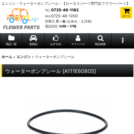
エンジン - ウォーターポンプシール - 【ロータスパーツ専門店フラワーパーツ】
0725-46-1182
TEL:
0725-46-1200
カート
FAX:
営業日
月～金
(お休み：土日祝)
電話対応
10時～17時
商品一覧
新商品
おすすめ
マイページ
商品検索
ホーム
>
エンジン
>
ウォーターポンプシール
ウォーターポンプシール
[
A111E6080S
]