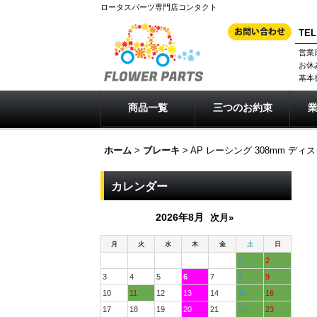
ロータスパーツ専門店コンタクト
TEL
営業
お休
基本
商品一覧
三つのお約束
ホーム
>
ブレーキ
>
AP レーシング 308mm ディス
カレンダー
2026年8月
次月»
月
火
水
木
金
土
日
1
2
3
4
5
6
7
8
9
10
11
12
13
14
15
16
17
18
19
20
21
22
23