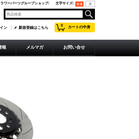
フラワーパーツグループショップ
:
文字サイズ
:
0
カートの中身
イン
新規登録はこちら
情報
メルマガ
お問い合せ