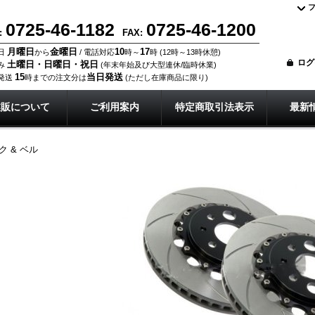
0725-46-1182
0725-46-1200
:
FAX:
月曜日
金曜日
10
17
日
から
/ 電話対応
時～
時 (12時～13時休憩)
ログ
土曜日・日曜日・祝日
み
(年末年始及び大型連休/臨時休業)
15
当日発送
発送
時までの注文分は
(ただし在庫商品に限り)
業販について
ご利用案内
特定商取引法表示
最新
ク & ベル