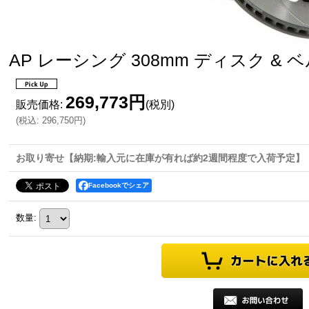
AP レーシング 308mm ディスク & 
269,773円
販売価格
:
(税別)
(
税込
:
296,750円
)
お取り寄せ【納期:輸入元に在庫が有れば約2週間程度で入荷予定】
Facebookでシェア
数量
: