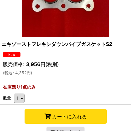
エキゾーストフレキシダウンパイプガスケットS2
販売価格
:
3,956
円
(税別)
(
税込
:
4,352
円
)
在庫残り1点のみ
数量
:
カートに入れる