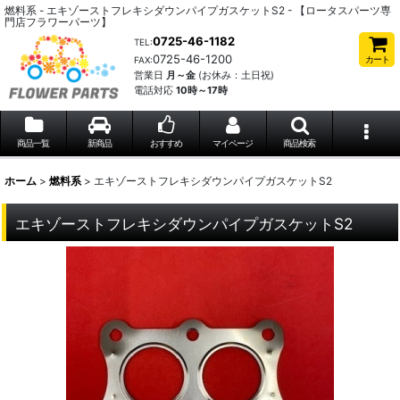
燃料系 - エキゾーストフレキシダウンパイプガスケットS2 - 【ロータスパーツ専
門店フラワーパーツ】
0725-46-1182
TEL:
0725-46-1200
カート
FAX:
営業日
月～金
(お休み：土日祝)
電話対応
10時～17時
商品一覧
新商品
おすすめ
マイページ
商品検索
ホーム
>
燃料系
>
エキゾーストフレキシダウンパイプガスケットS2
エキゾーストフレキシダウンパイプガスケットS2