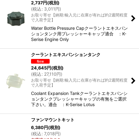
2,737
円
(税別)
(
税込
:
3,011
円
)
お取り寄せ【納期:輸入元に在庫が有れば約2週間程度
で入荷予定】
Water Bottle Pressure Capクーラントエキスパン
ションタンク用プレッシャーキャップ適合 ：K-
Serise Engine Only
クーラントエキスパンションタンク
24,645
円
(税別)
(
税込
:
27,110
円
)
お取り寄せ【納期:輸入元に在庫が有れば約2週間程度
で入荷予定】
Coolant Expansion Tankクーラントエキスパンシ
ョンタンクプレッシャーキャップの有無をご選択
下さい。適合 ：K-Serise Lotus
ファンマウントキット
6,380
円
(税別)
(
税込
:
7,018
円
)