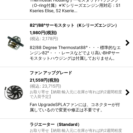
（O-ring付属）※’K’シリーズエンジン用対応：S1
Kseries Elise, S2 Kserie…
82°/88°サーモスタット（Kシリーズエンジン）
1,980
円
(税別)
(
税込
:
2,178
円
)
82/88 Degree Thermostat88°・・・標準的なエ
ンジン82°・・・レースなどでより高いBHPサー
モスタットハウジングは付属しておりません。
ファン アップグレード
21,559
円
(税別)
(
税込
:
23,715
円
)
お取り寄せ【納期:輸入元に在庫が有れば約2週間程度
で入荷予定】
Fan UpgradeSPLAファンには、コネクターが付
属しているので変更や修正は不要です。
ラジエーター（Standard）
お取り寄せ【納期:輸入元に在庫が有れば約2週間程度