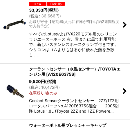
33,333
円
(税別)
(
税込
:
36,666
円
)
お取り寄せ【納期:輸入元に在庫が有れば約2週間程度
で入荷予定】
すべてのLotusおよびVX220モデル用のシリコン
ラジエーターホース 赤、青または黒で利用可能
で、新しいステンレスホースクランプ付きです。
シリコンはゴムよりもはるかに優れた熱を放散
し、…
クーラントセンサー（水温センサー）/TOYOTAエ
ンジン用
[
A120E6375S
]
9,520
円
(税別)
(
税込
:
10,472
円
)
在庫残り1点のみ
Coolant Sensorクーラントセンサー 2ZZ/1ZZ用
ロータスパーツNo.A120E6375S適合 ：2005以
降 Lotus 1.8L (Toyota 2ZZ and 1ZZ Powere…
ウォーターボトル用プレッシャーキャップ