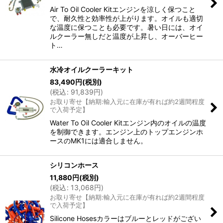
Air To Oil Cooler Kitエンジンを涼しく保つこと
で、耐久性と効率性が上がります。オイルも適切
な温度に保つことも必要です。暑い日には、オイ
ルクーラー無しだと温度が上昇し、オーバーヒー
ト…
水冷オイルクーラーキット
83,490
円
(税別)
(
税込
:
91,839
円
)
お取り寄せ【納期:輸入元に在庫が有れば約2週間程度
で入荷予定】
Water To Oil Cooler Kitエンジン内のオイルの温度
を制御できます。エンジン上のトップエンジンホ
ースのMK1には適合しません。
シリコンホース
11,880
円
(税別)
(
税込
:
13,068
円
)
お取り寄せ【納期:輸入元に在庫が有れば約2週間程度
で入荷予定】
Silicone Hosesカラーはブルーとレッドがござい