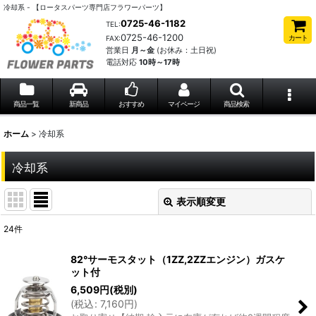
冷却系 - 【ロータスパーツ専門店フラワーパーツ】
0725-46-1182
TEL:
0725-46-1200
カート
FAX:
営業日
月～金
(お休み：土日祝)
電話対応
10時～17時
商品一覧
新商品
おすすめ
マイページ
商品検索
ホーム
>
冷却系
冷却系
表示順変更
閉じる
24
件
表示数
:
82°サーモスタット（1ZZ,2ZZエンジン）ガスケ
ット付
並び順
:
6,509
円
(税別)
(
税込
:
7,160
円
)