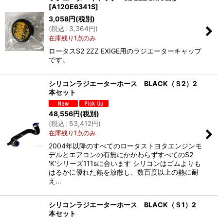
[
A120E6341S
]
3,058
円
(税別)
(
税込
:
3,364
円
)
在庫残り1点のみ
ロータスS2 2ZZ EXIGE用のラジエーターキャップ
です。
シリコンラジエーターホース BLACK（Ｓ2）2
本セット
48,556
円
(税別)
(
税込
:
53,412
円
)
在庫残り1点のみ
2004年以降のすべてのロータストヨタエンジンモ
デルとエアコンの有無にかかわらずすべてのS2
'K'シリーズ111sに合います シリコンはゴムよりも
はるかに優れた熱を放散し、数百度以上の熱に耐
え…
シリコンラジエーターホース BLACK（Ｓ1）2
本セット