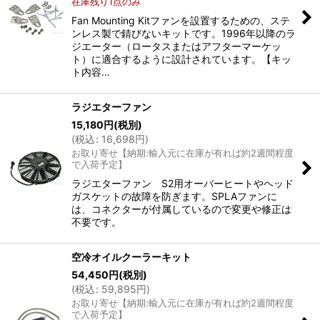
在庫残り1点のみ
Fan Mounting Kitファンを設置するための、ステ
ンレス製で錆びないキットです。1996年以降のラ
ジエーター（ロータスまたはアフターマーケッ
ト）に適合するように設計されています。【キッ
ト内容…
ラジエターファン
15,180
円
(税別)
(
税込
:
16,698
円
)
お取り寄せ【納期:輸入元に在庫が有れば約2週間程度
で入荷予定】
ラジエターファン S2用オーバーヒートやヘッド
ガスケットの故障を防ぎます。SPLAファンに
は、コネクターが付属しているので変更や修正は
不要です。
空冷オイルクーラーキット
54,450
円
(税別)
(
税込
:
59,895
円
)
お取り寄せ【納期:輸入元に在庫が有れば約2週間程度
で入荷予定】