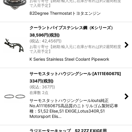
お取り寄せ【納期:輸入元に在庫が有れば約2週間程度
絞り込む
で入荷予定】
82Degree Thermostatトヨタエンジン
クーラントパイプステンレス鋼（Kシリーズ）
38,596
円
(税別)
(
税込
:
42,456
円
)
お取り寄せ【納期:輸入元に在庫が有れば約2週間程度
で入荷予定】
K Series Stainless Steel Coolant Pipework
サーモスタットハウジングシール
[
A111E6067S
]
334
円
(税別)
(
税込
:
367
円
)
在庫数 2点
サーモスタットハウジングシールlouts純正
No.A111E6067S高品質のニトリルゴム製対応車
種：S1,S2 Elise,S1 EXIGE,Lotus340R,S1
Motorsport Elis…
ラジエーターキャップ S2 2ZZ EXIGE用