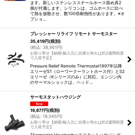
ます。新しいステンレススチールホース留め具2
個が付属します。シリコンは、ゴムホースに比べ
て熱を放散させ、数100倍耐熱性があります。※オ
プショ…
プレッシャー リライフ リモート サーモスター
35,419
円
(税別)
(
税込
:
38,961
円
)
お取り寄せ【納期:輸入元に在庫が有れば約2週間程度
で入荷予定】
Pressure Relief Remote Thermostat1997年以降
エリーゼS1（ローワークーラントホース付）とS2
エリーゼ（Kシリーズのみ）に対応。エンジン内
のサーマルショックは、ヘッド…
サーモスタットハウジング
16,877
円
(税別)
(
税込
:
18,565
円
)
お取り寄せ【納期:輸入元に在庫が有れば約2週間程度
で入荷予定】
Thermostat Housingサーモスタットハウジング